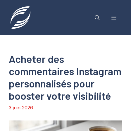
Aller
au
contenu
MENU
Acheter des
commentaires Instagram
personnalisés pour
booster votre visibilité
3 juin 2026