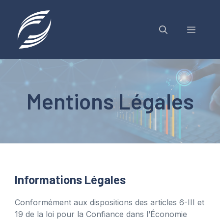
Aller
au
contenu
MENU
Mentions Légales
Informations Légales
Conformément aux dispositions des articles 6-III et
19 de la loi pour la Confiance dans l’Économie